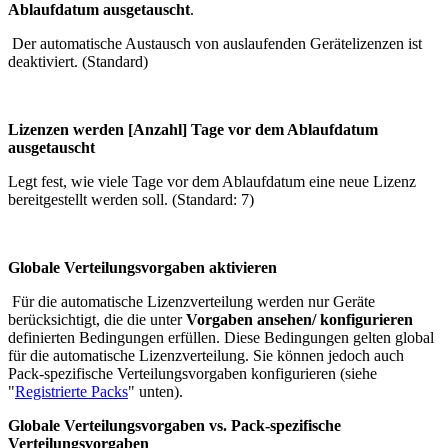
Ablaufdatum ausgetauscht
.
Der automatische Austausch von auslaufenden Gerätelizenzen ist
deaktiviert. (Standard)
Lizenzen werden [Anzahl] Tage vor dem Ablaufdatum
ausgetauscht
Legt fest, wie viele Tage vor dem Ablaufdatum eine neue Lizenz
bereitgestellt werden soll. (Standard: 7)
Globale Verteilungsvorgaben aktivieren
Für die automatische Lizenzverteilung werden nur Geräte
berücksichtigt, die die unter
Vorgaben ansehen/ konfigurieren
definierten Bedingungen erfüllen. Diese Bedingungen gelten global
für die automatische Lizenzverteilung. Sie können jedoch auch
Pack-spezifische Verteilungsvorgaben konfigurieren (siehe
"
Registrierte Packs
" unten).
Globale Verteilungsvorgaben vs. Pack-spezifische
Verteilungsvorgaben