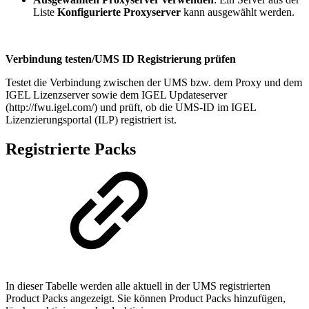
Liste
Konfigurierte Proxyserver
kann ausgewählt werden.
Verbindung testen/UMS ID Registrierung prüfen
Testet die Verbindung zwischen der UMS bzw. dem Proxy und dem
IGEL Lizenzserver sowie dem IGEL Updateserver
(http://fwu.igel.com/) und prüft, ob die UMS-ID im IGEL
Lizenzierungsportal (ILP) registriert ist.
Registrierte Packs
In dieser Tabelle werden alle aktuell in der UMS registrierten
Product Packs angezeigt. Sie können Product Packs hinzufügen,