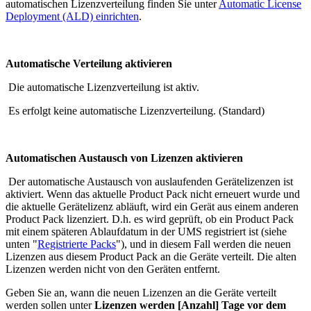
automatischen Lizenzverteilung finden Sie unter
Automatic License
Deployment (ALD) einrichten
.
Automatische Verteilung aktivieren
Die automatische Lizenzverteilung ist aktiv.
Es erfolgt keine automatische Lizenzverteilung. (Standard)
Automatischen Austausch von Lizenzen aktivieren
Der automatische Austausch von auslaufenden Gerätelizenzen ist
aktiviert. Wenn das aktuelle Product Pack nicht erneuert wurde und
die aktuelle Gerätelizenz abläuft, wird ein Gerät aus einem anderen
Product Pack lizenziert. D.h. es wird geprüft, ob ein Product Pack
mit einem späteren Ablaufdatum in der UMS registriert ist (siehe
unten "
Registrierte Packs
"), und in diesem Fall werden die neuen
Lizenzen aus diesem Product Pack an die Geräte verteilt. Die alten
Lizenzen werden nicht von den Geräten entfernt.
Geben Sie an, wann die neuen Lizenzen an die Geräte verteilt
werden sollen unter
Lizenzen werden [Anzahl] Tage vor dem