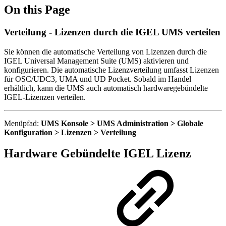
On this Page
Verteilung - Lizenzen durch die IGEL UMS verteilen
Sie können die automatische Verteilung von Lizenzen durch die
IGEL Universal Management Suite (UMS) aktivieren und
konfigurieren. Die automatische Lizenzverteilung umfasst Lizenzen
für OSC/UDC3, UMA und UD Pocket. Sobald im Handel
erhältlich, kann die UMS auch automatisch hardwaregebündelte
IGEL-Lizenzen verteilen.
Menüpfad:
UMS Konsole >
UMS Administration > Globale
Konfiguration > Lizenzen > Verteilung
Hardware Gebündelte IGEL Lizenz