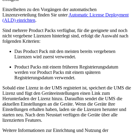
Einzelheiten zu den Vorgängen der automatischen
Linzenzverteilung finden Sie unter
Automatic License Deployment
(ALD) einrichten
.
Sind mehrere Product Packs verfügbar, für die geeignete und noch
nicht vergebene Lizenzen hinterlegt sind, erfolgt die Auswahl nach
folgenden Kriterien:
Das Product Pack mit den meisten bereits vergebenen
Lizenzen wird zuerst verwendet.
Product Packs mit einem früheren Registrierungsdatum
werden vor Product Packs mit einem späteren
Registrierungsdatum verwendet.
Sobald eine Lizenz in der UMS registriert ist, speichert die UMS die
Lizenz und fügt den Geräteeinstellungen einen Link zum
Herunterladen der Lizenz hinzu. Daraufhin sendet die UMS die
aktuellen Einstellungen an die Geräte. Wenn die Geräte ihre
Einstellungen erhalten haben, laden sie die Lizenzen herunter und
starten neu. Nach dem Neustart verfügen die Geräte über alle
lizenzierten Features.
Weitere Informationen zur Einrichtung und Nutzung der