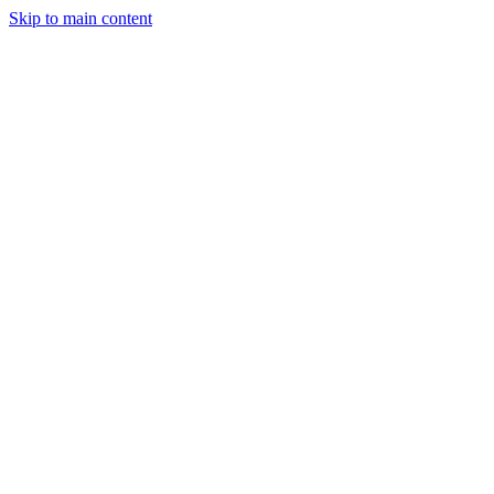
Skip to main content