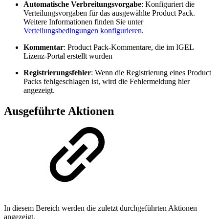
Automatische Verbreitungsvorgabe
: Konfiguriert die
Verteilungsvorgaben für das ausgewählte Product Pack.
Weitere Informationen finden Sie unter
Verteilungsbedingungen konfigurieren
.
Kommentar
: Product Pack-Kommentare, die im IGEL
Lizenz-Portal erstellt wurden
Registrierungsfehler
: Wenn die Registrierung eines Product
Packs fehlgeschlagen ist, wird die Fehlermeldung hier
angezeigt.
Ausgeführte Aktionen
In diesem Bereich werden die zuletzt durchgeführten Aktionen
angezeigt.