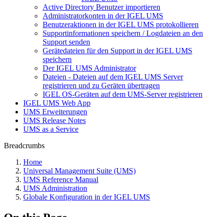
Active Directory Benutzer importieren
Administratorkonten in der IGEL UMS
Benutzeraktionen in der IGEL UMS protokollieren
Supportinformationen speichern / Logdateien an den
Support senden
Gerätedateien für den Support in der IGEL UMS
speichern
Der IGEL UMS Administrator
Dateien - Dateien auf dem IGEL UMS Server
registrieren und zu Geräten übertragen
IGEL OS-Geräten auf dem UMS-Server registrieren
IGEL UMS Web App
UMS Erweiterungen
UMS Release Notes
UMS as a Service
Breadcrumbs
Home
Universal Management Suite (UMS)
UMS Reference Manual
UMS Administration
Globale Konfiguration in der IGEL UMS