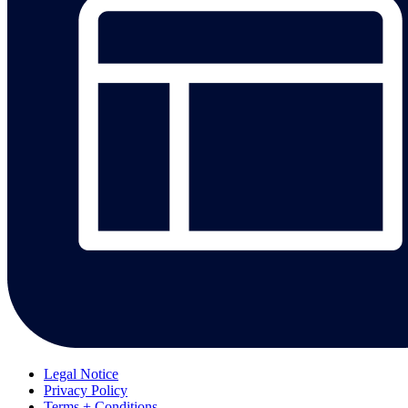
Legal Notice
Privacy Policy
Terms + Conditions