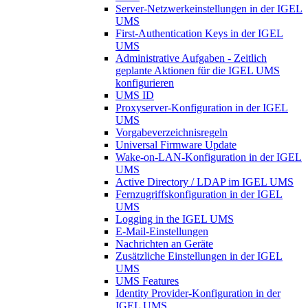
Server-Netzwerkeinstellungen in der IGEL
UMS
First-Authentication Keys in der IGEL
UMS
Administrative Aufgaben - Zeitlich
geplante Aktionen für die IGEL UMS
konfigurieren
UMS ID
Proxyserver-Konfiguration in der IGEL
UMS
Vorgabeverzeichnisregeln
Universal Firmware Update
Wake-on-LAN-Konfiguration in der IGEL
UMS
Active Directory / LDAP im IGEL UMS
Fernzugriffskonfiguration in der IGEL
UMS
Logging in the IGEL UMS
E-Mail-Einstellungen
Nachrichten an Geräte
Zusätzliche Einstellungen in der IGEL
UMS
UMS Features
Identity Provider-Konfiguration in der
IGEL UMS