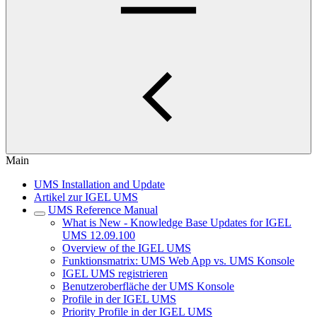
Main
UMS Installation and Update
Artikel zur IGEL UMS
UMS Reference Manual
What is New - Knowledge Base Updates for IGEL
UMS 12.09.100
Overview of the IGEL UMS
Funktionsmatrix: UMS Web App vs. UMS Konsole
IGEL UMS registrieren
Benutzeroberfläche der UMS Konsole
Profile in der IGEL UMS
Priority Profile in der IGEL UMS