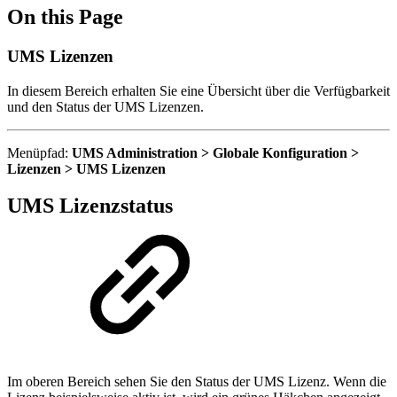
On this Page
UMS Lizenzen
In diesem Bereich erhalten Sie eine Übersicht über die Verfügbarkeit
und den Status der UMS Lizenzen.
Menüpfad:
UMS Administration > Globale Konfiguration >
Lizenzen > UMS Lizenzen
UMS Lizenzstatus
Im oberen Bereich sehen Sie den Status der UMS Lizenz. Wenn die