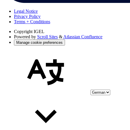
Legal Notice
Privacy Policy
Terms + Conditions
Copyright
IGEL
Powered by
Scroll Sites
&
Atlassian Confluence
Manage cookie preferences