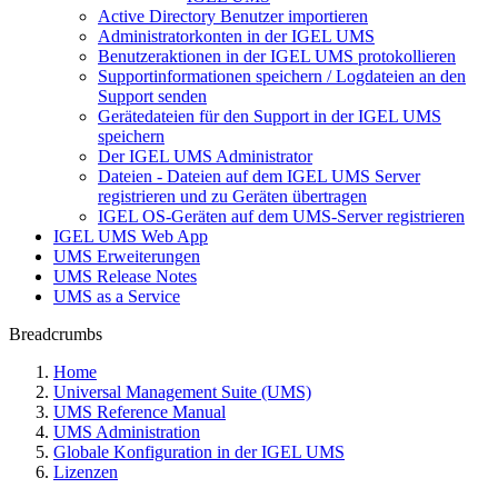
Active Directory Benutzer importieren
Administratorkonten in der IGEL UMS
Benutzeraktionen in der IGEL UMS protokollieren
Supportinformationen speichern / Logdateien an den
Support senden
Gerätedateien für den Support in der IGEL UMS
speichern
Der IGEL UMS Administrator
Dateien - Dateien auf dem IGEL UMS Server
registrieren und zu Geräten übertragen
IGEL OS-Geräten auf dem UMS-Server registrieren
IGEL UMS Web App
UMS Erweiterungen
UMS Release Notes
UMS as a Service
Breadcrumbs
Home
Universal Management Suite (UMS)
UMS Reference Manual
UMS Administration
Globale Konfiguration in der IGEL UMS
Lizenzen