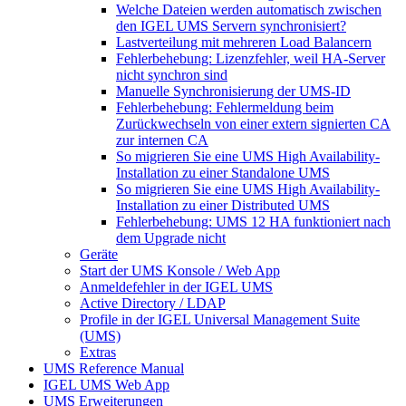
Welche Dateien werden automatisch zwischen
den IGEL UMS Servern synchronisiert?
Lastverteilung mit mehreren Load Balancern
Fehlerbehebung: Lizenzfehler, weil HA-Server
nicht synchron sind
Manuelle Synchronisierung der UMS-ID
Fehlerbehebung: Fehlermeldung beim
Zurückwechseln von einer extern signierten CA
zur internen CA
So migrieren Sie eine UMS High Availability-
Installation zu einer Standalone UMS
So migrieren Sie eine UMS High Availability-
Installation zu einer Distributed UMS
Fehlerbehebung: UMS 12 HA funktioniert nach
dem Upgrade nicht
Geräte
Start der UMS Konsole / Web App
Anmeldefehler in der IGEL UMS
Active Directory / LDAP
Profile in der IGEL Universal Management Suite
(UMS)
Extras
UMS Reference Manual
IGEL UMS Web App
UMS Erweiterungen