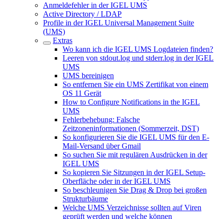
Anmeldefehler in der IGEL UMS
Active Directory / LDAP
Profile in der IGEL Universal Management Suite
(UMS)
Extras
Wo kann ich die IGEL UMS Logdateien finden?
Leeren von stdout.log und stderr.log in der IGEL
UMS
UMS bereinigen
So entfernen Sie ein UMS Zertifikat von einem
OS 11 Gerät
How to Configure Notifications in the IGEL
UMS
Fehlerbehebung: Falsche
Zeitzoneninformationen (Sommerzeit, DST)
So konfigurieren Sie die IGEL UMS für den E-
Mail-Versand über Gmail
So suchen Sie mit regulären Ausdrücken in der
IGEL UMS
So kopieren Sie Sitzungen in der IGEL Setup-
Oberfläche oder in der IGEL UMS
So beschleunigen Sie Drag & Drop bei großen
Strukturbäume
Welche UMS Verzeichnisse sollten auf Viren
geprüft werden und welche können