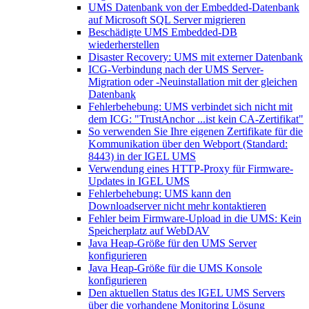
UMS Datenbank von der Embedded-Datenbank
auf Microsoft SQL Server migrieren
Beschädigte UMS Embedded-DB
wiederherstellen
Disaster Recovery: UMS mit externer Datenbank
ICG-Verbindung nach der UMS Server-
Migration oder -Neuinstallation mit der gleichen
Datenbank
Fehlerbehebung: UMS verbindet sich nicht mit
dem ICG: "TrustAnchor ...ist kein CA-Zertifikat"
So verwenden Sie Ihre eigenen Zertifikate für die
Kommunikation über den Webport (Standard:
8443) in der IGEL UMS
Verwendung eines HTTP-Proxy für Firmware-
Updates in IGEL UMS
Fehlerbehebung: UMS kann den
Downloadserver nicht mehr kontaktieren
Fehler beim Firmware-Upload in die UMS: Kein
Speicherplatz auf WebDAV
Java Heap-Größe für den UMS Server
konfigurieren
Java Heap-Größe für die UMS Konsole
konfigurieren
Den aktuellen Status des IGEL UMS Servers
über die vorhandene Monitoring Lösung