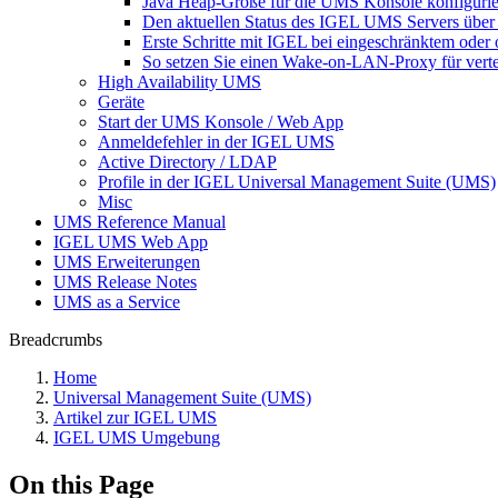
Java Heap-Größe für die UMS Konsole konfiguri
Den aktuellen Status des IGEL UMS Servers über
Erste Schritte mit IGEL bei eingeschränktem ode
So setzen Sie einen Wake-on-LAN-Proxy für vert
High Availability UMS
Geräte
Start der UMS Konsole / Web App
Anmeldefehler in der IGEL UMS
Active Directory / LDAP
Profile in der IGEL Universal Management Suite (UMS)
Misc
UMS Reference Manual
IGEL UMS Web App
UMS Erweiterungen
UMS Release Notes
UMS as a Service
Breadcrumbs
Home
Universal Management Suite (UMS)
Artikel zur IGEL UMS
IGEL UMS Umgebung
On this Page