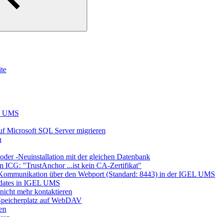
te
EL UMS
 Microsoft SQL Server migrieren
n
er -Neuinstallation mit der gleichen Datenbank
 ICG: "TrustAnchor ...ist kein CA-Zertifikat"
ie Kommunikation über den Webport (Standard: 8443) in der IGEL UMS
dates in IGEL UMS
icht mehr kontaktieren
Speicherplatz auf WebDAV
en