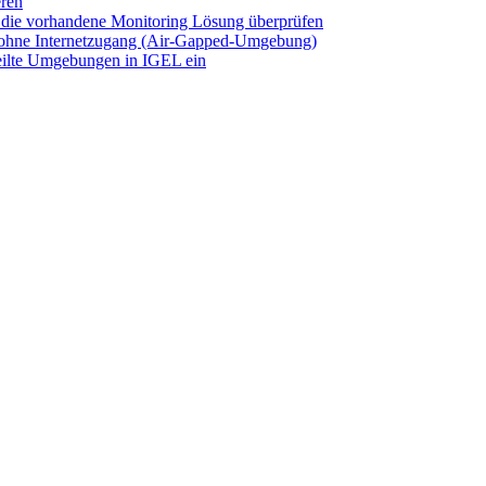
eren
 die vorhandene Monitoring Lösung überprüfen
r ohne Internetzugang (Air-Gapped-Umgebung)
eilte Umgebungen in IGEL ein