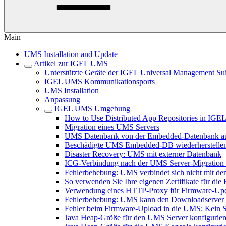
Main
UMS Installation and Update
Artikel zur IGEL UMS
Unterstützte Geräte der IGEL Universal Management Sui
IGEL UMS Kommunikationsports
UMS Installation
Anpassung
IGEL UMS Umgebung
How to Use Distributed App Repositories in IG
Migration eines UMS Servers
UMS Datenbank von der Embedded-Datenbank auf
Beschädigte UMS Embedded-DB wiederherstelle
Disaster Recovery: UMS mit externer Datenbank
ICG-Verbindung nach der UMS Server-Migration od
Fehlerbehebung: UMS verbindet sich nicht mit dem
So verwenden Sie Ihre eigenen Zertifikate für d
Verwendung eines HTTP-Proxy für Firmware-Up
Fehlerbehebung: UMS kann den Downloadserver n
Fehler beim Firmware-Upload in die UMS: Kein 
Java Heap-Größe für den UMS Server konfigurier