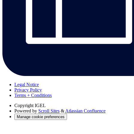
Legal Notice
Privacy Policy
Terms + Conditions
Copyright
IGEL
Powered by
Scroll Sites
&
Atlassian Confluence
Manage cookie preferences