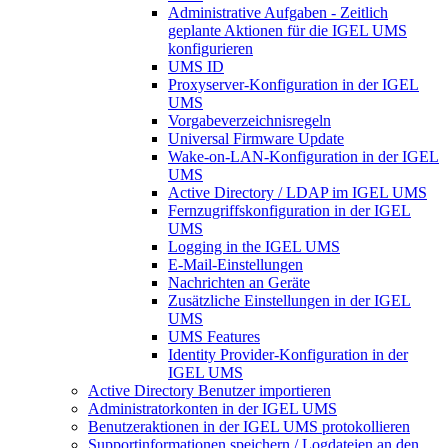
Administrative Aufgaben - Zeitlich
geplante Aktionen für die IGEL UMS
konfigurieren
UMS ID
Proxyserver-Konfiguration in der IGEL
UMS
Vorgabeverzeichnisregeln
Universal Firmware Update
Wake-on-LAN-Konfiguration in der IGEL
UMS
Active Directory / LDAP im IGEL UMS
Fernzugriffskonfiguration in der IGEL
UMS
Logging in the IGEL UMS
E-Mail-Einstellungen
Nachrichten an Geräte
Zusätzliche Einstellungen in der IGEL
UMS
UMS Features
Identity Provider-Konfiguration in der
IGEL UMS
Active Directory Benutzer importieren
Administratorkonten in der IGEL UMS
Benutzeraktionen in der IGEL UMS protokollieren
Supportinformationen speichern / Logdateien an den