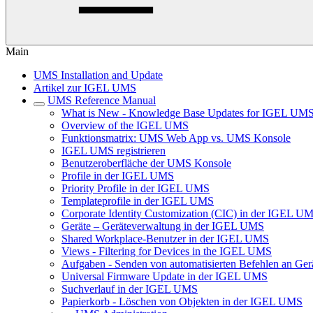
Main
UMS Installation and Update
Artikel zur IGEL UMS
UMS Reference Manual
What is New - Knowledge Base Updates for IGEL UMS
Overview of the IGEL UMS
Funktionsmatrix: UMS Web App vs. UMS Konsole
IGEL UMS registrieren
Benutzeroberfläche der UMS Konsole
Profile in der IGEL UMS
Priority Profile in der IGEL UMS
Templateprofile in der IGEL UMS
Corporate Identity Customization (CIC) in der IGEL U
Geräte – Geräteverwaltung in der IGEL UMS
Shared Workplace-Benutzer in der IGEL UMS
Views - Filtering for Devices in the IGEL UMS
Aufgaben - Senden von automatisierten Befehlen an Ge
Universal Firmware Update in der IGEL UMS
Suchverlauf in der IGEL UMS
Papierkorb - Löschen von Objekten in der IGEL UMS