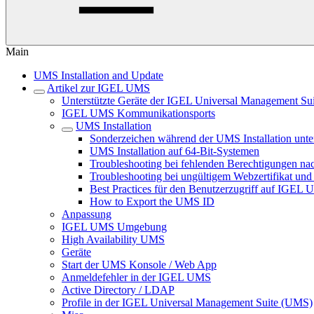
Main
UMS Installation and Update
Artikel zur IGEL UMS
Unterstützte Geräte der IGEL Universal Management Sui
IGEL UMS Kommunikationsports
UMS Installation
Sonderzeichen während der UMS Installation unt
UMS Installation auf 64-Bit-Systemen
Troubleshooting bei fehlenden Berechtigungen 
Troubleshooting bei ungültigem Webzertifikat und 
Best Practices für den Benutzerzugriff auf IGEL
How to Export the UMS ID
Anpassung
IGEL UMS Umgebung
High Availability UMS
Geräte
Start der UMS Konsole / Web App
Anmeldefehler in der IGEL UMS
Active Directory / LDAP
Profile in der IGEL Universal Management Suite (UMS)