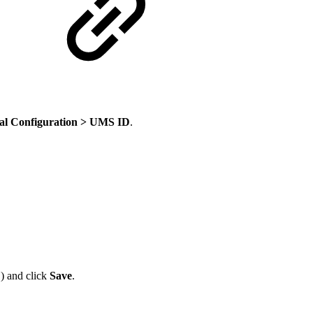
e
al Configuration > UMS ID
.
) and click
Save
.
t