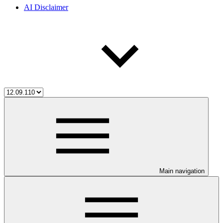
AI Disclaimer
Main navigation