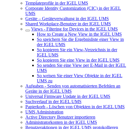
Templateprofile in der IGEL UMS
Corporate Identity Customization (CIC) in der IGEL
UMS
Geräte – Geräteverwaltung in der IGEL UMS
Shared Workplace-Benutzer in der IGEL UMS
Views - Filtering for Devices in the IGEL UMS
How to Create a New View in the IGEL UMS
So speichern Sie die Ergebnisliste einer View in
der IGEL UMS
So kopieren Sie ein View-Verzeichnis in der
IGEL UMS
So kopieren Sie eine View in der IGEL UMS
So senden Sie eine View per E-Mail in der IGEL
UMS
So weisen Sie einer View Objekte in der IGEL
UMS zu
Aufgaben - Senden von automatisierten Befehlen an
Geräte in der IGEL UMS
Universal Firmware Update in der IGEL UMS
Suchverlauf in der IGEL UMS
Papierkorb - Löschen von Objekten in der IGEL UMS
UMS Administration
Active Directory Benutzer importieren
Administratorkonten in der IGEL UMS
Benutzeraktionen in der IGEL UMS protokollieren