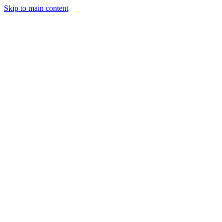
Skip to main content