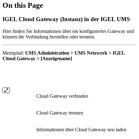
On this Page
IGEL Cloud Gateway (Instanz) in der IGEL UMS
Hier finden Sie Informationen über ein konfiguriertes Gateway und
können die Verbindung herstellen oder trennen.
Menüpfad:
UMS Administration > UMS Netzwerk > IGEL
Cloud Gateway > [Anzeigename]
Cloud Gateway verbinden
Cloud Gateway trennen
Informationen über Cloud Gateway neu laden