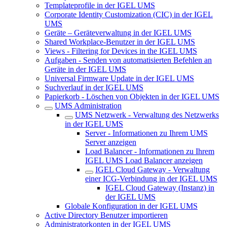
Templateprofile in der IGEL UMS
Corporate Identity Customization (CIC) in der IGEL
UMS
Geräte – Geräteverwaltung in der IGEL UMS
Shared Workplace-Benutzer in der IGEL UMS
Views - Filtering for Devices in the IGEL UMS
Aufgaben - Senden von automatisierten Befehlen an
Geräte in der IGEL UMS
Universal Firmware Update in der IGEL UMS
Suchverlauf in der IGEL UMS
Papierkorb - Löschen von Objekten in der IGEL UMS
UMS Administration
UMS Netzwerk - Verwaltung des Netzwerks
in der IGEL UMS
Server - Informationen zu Ihrem UMS
Server anzeigen
Load Balancer - Informationen zu Ihrem
IGEL UMS Load Balancer anzeigen
IGEL Cloud Gateway - Verwaltung
einer ICG-Verbindung in der IGEL UMS
IGEL Cloud Gateway (Instanz) in
der IGEL UMS
Globale Konfiguration in der IGEL UMS
Active Directory Benutzer importieren
Administratorkonten in der IGEL UMS