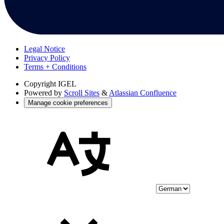
Legal Notice
Privacy Policy
Terms + Conditions
Copyright
IGEL
Powered by
Scroll Sites
&
Atlassian Confluence
Manage cookie preferences