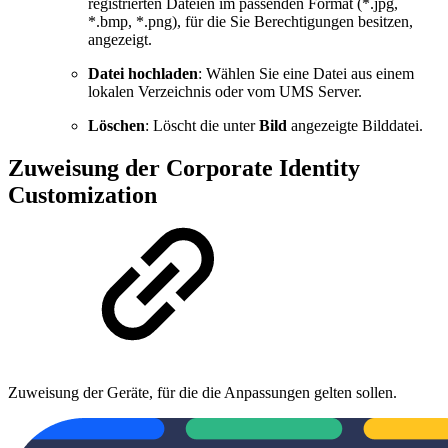
registrierten Dateien im passenden Format (*.jpg,
*.bmp, *.png), für die Sie Berechtigungen besitzen,
angezeigt.
Datei hochladen
: Wählen Sie eine Datei aus einem
lokalen Verzeichnis oder vom UMS Server.
Löschen
: Löscht die unter
Bild
angezeigte Bilddatei.
Zuweisung der Corporate Identity
Customization
Zuweisung der Geräte, für die die Anpassungen gelten sollen.