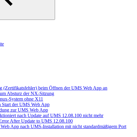
te
g (Zertifikatsfehler) beim Öffnen der UMS Web App an
zum Absturz der NX-Sitzung
Linux-System ohne X11
m Start der UMS Web App
indung zur UMS Web App
ktioniert nach Update auf UMS 12.08.100 nicht mehr
Error After Update to UMS 12.08.100
e Web App nach UMS-Installation mit nicht standardmäßigem Port