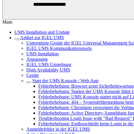
Main
UMS Installation and Update
Artikel zur IGEL UMS
Unterstützte Geräte der IGEL Universal Management Sui
IGEL UMS Kommunikationsports
UMS Installation
Anpassung
IGEL UMS Umgebung
High Availability UMS
Geräte
Start der UMS Konsole / Web App
Fehlerbehebung: Browser zeigt Sicherheitswarnun
Fehlerbehebung: Starten der UMS Konsole führt 
Fehlerbehebung: UMS Konsole startet nicht auf 
Fehlerbehebung: 404 – Systemfehlermeldung bei
Fehlerbehebung: Chromium verweigert die Verb
Fehlerbehebung: Active Directory-Anmeldung fun
Troubleshooting Login Issue with “Bad Request” 
Fehlerbehebung: Endlosschleife beim Login in di
Anmeldefehler in der IGEL UMS