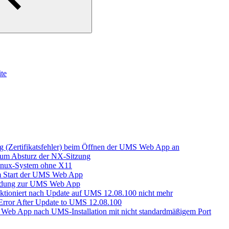
te
g (Zertifikatsfehler) beim Öffnen der UMS Web App an
zum Absturz der NX-Sitzung
Linux-System ohne X11
m Start der UMS Web App
indung zur UMS Web App
ktioniert nach Update auf UMS 12.08.100 nicht mehr
Error After Update to UMS 12.08.100
e Web App nach UMS-Installation mit nicht standardmäßigem Port