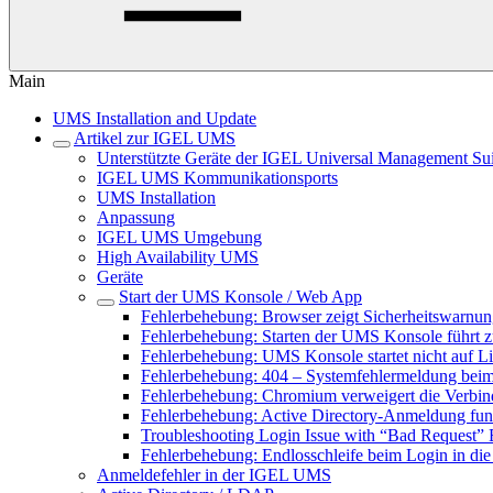
Main
UMS Installation and Update
Artikel zur IGEL UMS
Unterstützte Geräte der IGEL Universal Management Sui
IGEL UMS Kommunikationsports
UMS Installation
Anpassung
IGEL UMS Umgebung
High Availability UMS
Geräte
Start der UMS Konsole / Web App
Fehlerbehebung: Browser zeigt Sicherheitswarnun
Fehlerbehebung: Starten der UMS Konsole führt 
Fehlerbehebung: UMS Konsole startet nicht auf 
Fehlerbehebung: 404 – Systemfehlermeldung bei
Fehlerbehebung: Chromium verweigert die Verb
Fehlerbehebung: Active Directory-Anmeldung fun
Troubleshooting Login Issue with “Bad Request” 
Fehlerbehebung: Endlosschleife beim Login in di
Anmeldefehler in der IGEL UMS