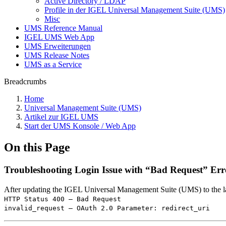
Active Directory / LDAP
Profile in der IGEL Universal Management Suite (UMS)
Misc
UMS Reference Manual
IGEL UMS Web App
UMS Erweiterungen
UMS Release Notes
UMS as a Service
Breadcrumbs
Home
Universal Management Suite (UMS)
Artikel zur IGEL UMS
Start der UMS Konsole / Web App
On this Page
Troubleshooting Login Issue with “Bad Request” Err
After updating the IGEL Universal Management Suite (UMS) to the late
HTTP Status 400 – Bad Request
invalid_request – OAuth 2.0 Parameter: redirect_uri