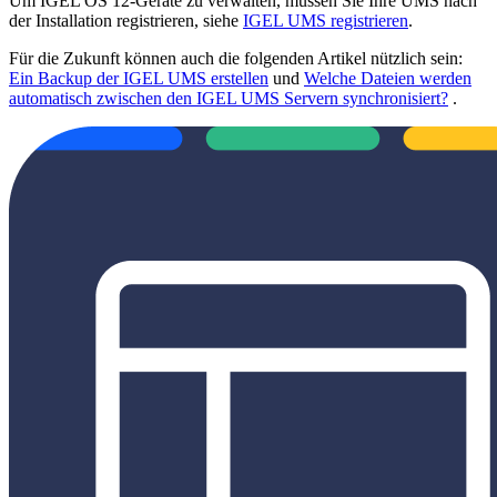
Um IGEL OS 12-Geräte zu verwalten, müssen Sie Ihre UMS nach
der Installation registrieren, siehe
IGEL UMS registrieren
.
Für die Zukunft können auch die folgenden Artikel nützlich sein:
Ein Backup der IGEL UMS erstellen
und
Welche Dateien werden
automatisch zwischen den IGEL UMS Servern synchronisiert?
.