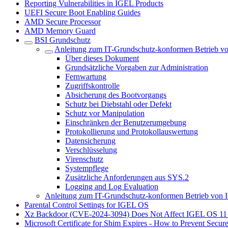
Reporting Vulnerabilities in IGEL Products
UEFI Secure Boot Enabling Guides
AMD Secure Processor
AMD Memory Guard
BSI Grundschutz
Anleitung zum IT-Grundschutz-konformen Betrieb v
Über dieses Dokument
Grundsätzliche Vorgaben zur Administration
Fernwartung
Zugriffskontrolle
Absicherung des Bootvorgangs
Schutz bei Diebstahl oder Defekt
Schutz vor Manipulation
Einschränken der Benutzerumgebung
Protokollierung und Protokollauswertung
Datensicherung
Verschlüsselung
Virenschutz
Systempflege
Zusätzliche Anforderungen aus SYS.2
Logging and Log Evaluation
Anleitung zum IT-Grundschutz-konformen Betrieb von
Parental Control Settings for IGEL OS
Xz Backdoor (CVE-2024-3094) Does Not Affect IGEL OS 11
Microsoft Certificate for Shim Expires - How to Prevent Secur