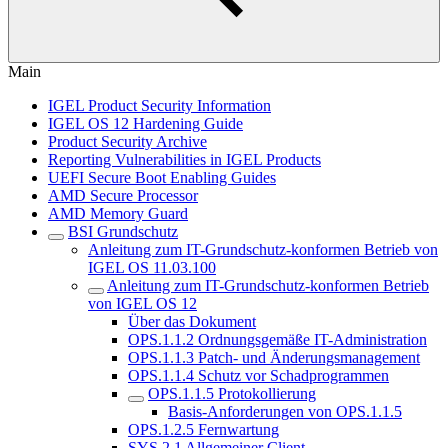
Main
IGEL Product Security Information
IGEL OS 12 Hardening Guide
Product Security Archive
Reporting Vulnerabilities in IGEL Products
UEFI Secure Boot Enabling Guides
AMD Secure Processor
AMD Memory Guard
BSI Grundschutz
Anleitung zum IT-Grundschutz-konformen Betrieb von
IGEL OS 11.03.100
Anleitung zum IT-Grundschutz-konformen Betrieb
von IGEL OS 12
Über das Dokument
OPS.1.1.2 Ordnungsgemäße IT-Administration
OPS.1.1.3 Patch- und Änderungsmanagement
OPS.1.1.4 Schutz vor Schadprogrammen
OPS.1.1.5 Protokollierung
Basis-Anforderungen von OPS.1.1.5
OPS.1.2.5 Fernwartung
SYS.2.1 Allgemeiner Client