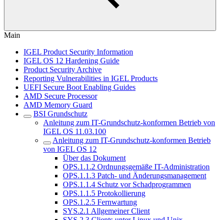
Main
IGEL Product Security Information
IGEL OS 12 Hardening Guide
Product Security Archive
Reporting Vulnerabilities in IGEL Products
UEFI Secure Boot Enabling Guides
AMD Secure Processor
AMD Memory Guard
BSI Grundschutz
Anleitung zum IT-Grundschutz-konformen Betrieb von
IGEL OS 11.03.100
Anleitung zum IT-Grundschutz-konformen Betrieb
von IGEL OS 12
Über das Dokument
OPS.1.1.2 Ordnungsgemäße IT-Administration
OPS.1.1.3 Patch- und Änderungsmanagement
OPS.1.1.4 Schutz vor Schadprogrammen
OPS.1.1.5 Protokollierung
OPS.1.2.5 Fernwartung
SYS.2.1 Allgemeiner Client
SYS.2.3 Clients unter Linux und Unix