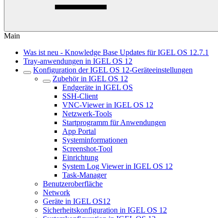
Main
Was ist neu - Knowledge Base Updates für IGEL OS 12.7.1
Tray-anwendungen in IGEL OS 12
Konfiguration der IGEL OS 12-Geräteeinstellungen
Zubehör in IGEL OS 12
Endgeräte in IGEL OS
SSH-Client
VNC-Viewer in IGEL OS 12
Netzwerk-Tools
Startprogramm für Anwendungen
App Portal
Systeminformationen
Screenshot-Tool
Einrichtung
System Log Viewer in IGEL OS 12
Task-Manager
Benutzeroberfläche
Network
Geräte in IGEL OS12
Sicherheitskonfiguration in IGEL OS 12