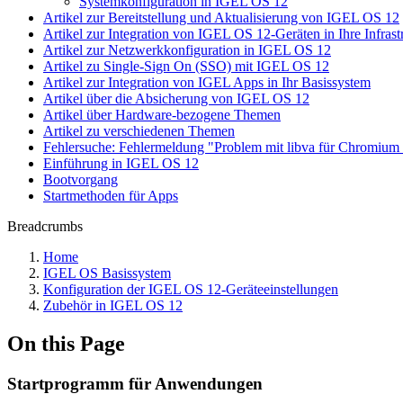
Systemkonfiguration in IGEL OS 12
Artikel zur Bereitstellung und Aktualisierung von IGEL OS 12
Artikel zur Integration von IGEL OS 12-Geräten in Ihre Infrast
Artikel zur Netzwerkkonfiguration in IGEL OS 12
Artikel zu Single-Sign On (SSO) mit IGEL OS 12
Artikel zur Integration von IGEL Apps in Ihr Basissystem
Artikel über die Absicherung von IGEL OS 12
Artikel über Hardware-bezogene Themen
Artikel zu verschiedenen Themen
Fehlersuche: Fehlermeldung "Problem mit libva für Chromiu
Einführung in IGEL OS 12
Bootvorgang
Startmethoden für Apps
Breadcrumbs
Home
IGEL OS Basissystem
Konfiguration der IGEL OS 12-Geräteeinstellungen
Zubehör in IGEL OS 12
On this Page
Startprogramm für Anwendungen