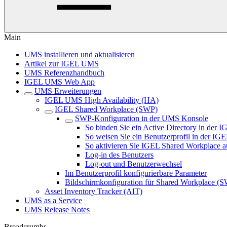
Main
UMS installieren und aktualisieren
Artikel zur IGEL UMS
UMS Referenzhandbuch
IGEL UMS Web App
UMS Erweiterungen
IGEL UMS High Availability (HA)
IGEL Shared Workplace (SWP)
SWP-Konfiguration in der UMS Konsole
So binden Sie ein Active Directory in der
So weisen Sie ein Benutzerprofil in der I
So aktivieren Sie IGEL Shared Workplace a
Log-in des Benutzers
Log-out und Benutzerwechsel
Im Benutzerprofil konfigurierbare Parameter
Bildschirmkonfiguration für Shared Workplace (
Asset Inventory Tracker (AIT)
UMS as a Service
UMS Release Notes
Breadcrumbs