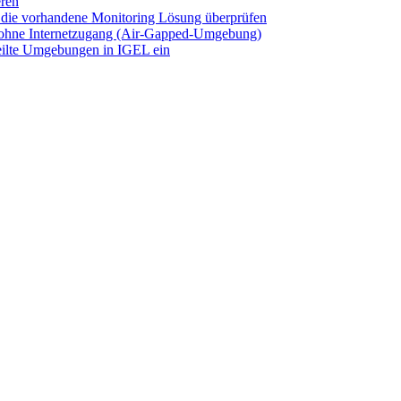
eren
 die vorhandene Monitoring Lösung überprüfen
r ohne Internetzugang (Air-Gapped-Umgebung)
eilte Umgebungen in IGEL ein