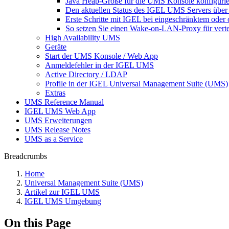
Java Heap-Größe für die UMS Konsole konfiguri
Den aktuellen Status des IGEL UMS Servers über
Erste Schritte mit IGEL bei eingeschränktem ode
So setzen Sie einen Wake-on-LAN-Proxy für vert
High Availability UMS
Geräte
Start der UMS Konsole / Web App
Anmeldefehler in der IGEL UMS
Active Directory / LDAP
Profile in der IGEL Universal Management Suite (UMS)
Extras
UMS Reference Manual
IGEL UMS Web App
UMS Erweiterungen
UMS Release Notes
UMS as a Service
Breadcrumbs
Home
Universal Management Suite (UMS)
Artikel zur IGEL UMS
IGEL UMS Umgebung
On this Page