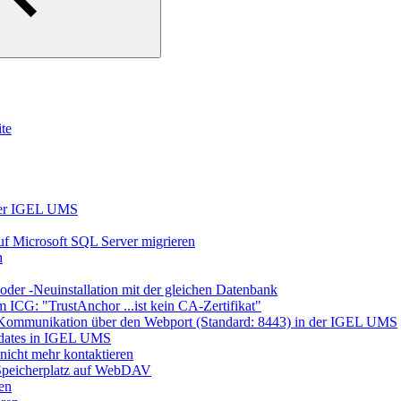
te
 der IGEL UMS
 Microsoft SQL Server migrieren
n
er -Neuinstallation mit der gleichen Datenbank
 ICG: "TrustAnchor ...ist kein CA-Zertifikat"
ie Kommunikation über den Webport (Standard: 8443) in der IGEL UMS
dates in IGEL UMS
icht mehr kontaktieren
Speicherplatz auf WebDAV
en