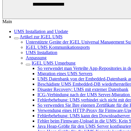
Main
UMS Installation and Update
Artikel zur IGEL UMS
Unterstützte Geräte der IGEL Universal Management Sui
IGEL UMS Kommunikationsports
UMS Installation
Anpassung
IGEL UMS Umgebung
So verwendet man Verteilte App-Repositories in
Migration eines UMS Servers
UMS Datenbank von der Embedded-Datenbank auf
Beschädigte UMS Embedded-DB wiederherstelle
Disaster Recovery: UMS mit externer Datenbank
ICG-Verbindung nach der UMS Server-Migration od
Fehlerbehebung: UMS verbindet sich nicht mit dem
So verwenden Sie Ihre eigenen Zertifikate für d
Verwendung eines HTTP-Proxy für Firmware-Up
Fehlerbehebung: UMS kann den Downloadserver n
Fehler beim Firmware-Upload in die UMS: Kein 
Java Heap-Größe für den UMS Server konfigurier