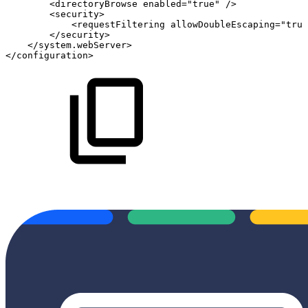
<directoryBrowse
enabled="true"
/> 
<security>
<requestFiltering
allowDoubleEscaping="true
</security>
</system.webServer> 
</configuration> 