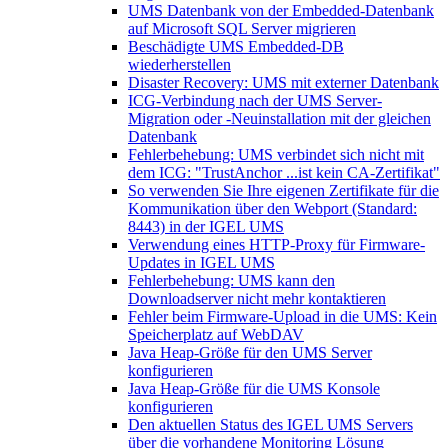
UMS Datenbank von der Embedded-Datenbank
auf Microsoft SQL Server migrieren
Beschädigte UMS Embedded-DB
wiederherstellen
Disaster Recovery: UMS mit externer Datenbank
ICG-Verbindung nach der UMS Server-
Migration oder -Neuinstallation mit der gleichen
Datenbank
Fehlerbehebung: UMS verbindet sich nicht mit
dem ICG: "TrustAnchor ...ist kein CA-Zertifikat"
So verwenden Sie Ihre eigenen Zertifikate für die
Kommunikation über den Webport (Standard:
8443) in der IGEL UMS
Verwendung eines HTTP-Proxy für Firmware-
Updates in IGEL UMS
Fehlerbehebung: UMS kann den
Downloadserver nicht mehr kontaktieren
Fehler beim Firmware-Upload in die UMS: Kein
Speicherplatz auf WebDAV
Java Heap-Größe für den UMS Server
konfigurieren
Java Heap-Größe für die UMS Konsole
konfigurieren
Den aktuellen Status des IGEL UMS Servers
über die vorhandene Monitoring Lösung