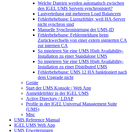
Welche Dateien werden automatisch zwischen
den IGEL UMS Servern synchronisiert?
Lastverteilung mit mehreren Load Balancern
Fehlerbehebung: Lizenzfehler, weil HA-Server
nicht synchron sind
Manuelle Synchronisierung der UMS-ID
Fehlerbehebung: Fehlermeldung beim
Zurückwechseln von einer extern signierten CA
zur internen CA
So migrieren Sie eine UMS High Availability-
Installation zu einer Standalone UMS
So migrieren Sie eine UMS High Availability-
Installation zu einer Distributed UMS
Fehlerbehebung: UMS 12 HA funktioniert nach
dem Upgrade nicht
Geräte
Start der UMS Konsole / Web App
Anmeldefehler in der IGEL UMS
Active Directory / LDAP
Profile in der IGEL Universal Management Suite
(UMS)
Misc
UMS Reference Manual
IGEL UMS Web App
UMS Erweiterungen