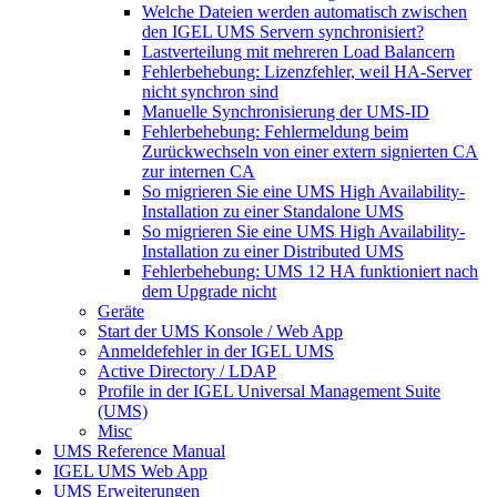
Welche Dateien werden automatisch zwischen
den IGEL UMS Servern synchronisiert?
Lastverteilung mit mehreren Load Balancern
Fehlerbehebung: Lizenzfehler, weil HA-Server
nicht synchron sind
Manuelle Synchronisierung der UMS-ID
Fehlerbehebung: Fehlermeldung beim
Zurückwechseln von einer extern signierten CA
zur internen CA
So migrieren Sie eine UMS High Availability-
Installation zu einer Standalone UMS
So migrieren Sie eine UMS High Availability-
Installation zu einer Distributed UMS
Fehlerbehebung: UMS 12 HA funktioniert nach
dem Upgrade nicht
Geräte
Start der UMS Konsole / Web App
Anmeldefehler in der IGEL UMS
Active Directory / LDAP
Profile in der IGEL Universal Management Suite
(UMS)
Misc
UMS Reference Manual
IGEL UMS Web App
UMS Erweiterungen