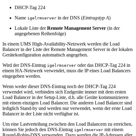
DHCP-Tag 224
Name
in der DNS (
Eintragstyp A
)
igelrmserver
Lokale Liste der
Remote Management Server
(in der
angegebenen Reihenfolge)
In einem UMS High-Availability-Netzwerk werden die Load
Balancer in der Liste der Remote Management Server in der lokalen
Gerätekonfiguration automatisch angegeben.
Wird der DNS-Eintrag
oder das DHCP-Tag 224 in
igelrmserver
einem HA-Netzwerk verwendet, muss die IP eines Load Balancers
eingegeben werden.
Wenn weder dieser DNS-Eintrag noch der DHCP-Tag 224
verwendet wird, verbinden sich Endgeräte immer mit dem ersten
Load Balancer in der Setup-Liste, d.h. alle Geräte kommunizieren
mit einem einzigen Load Balancer. Die anderen Load Balancer sind
lediglich Stand-by und werden nur verwendet, wenn der erste Load
Balancer in der Liste nicht verfügbar ist.
Um eine Lastverteilung zwischen den Load Balancern zu erreichen,
können Sie jedoch den DNS-Eintrag
mit einem
igelrmserver
Round-Robin-DNS verwenden. Dazu werden die IP-Adressen aller