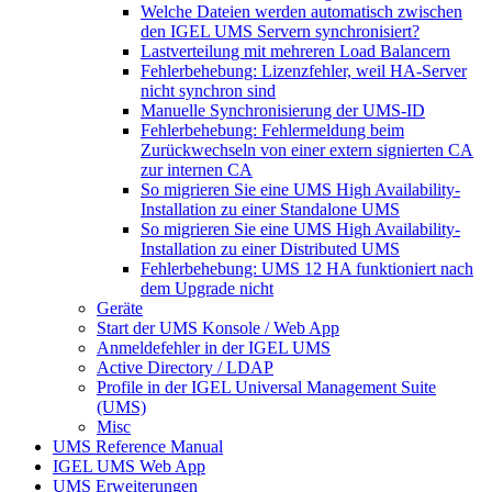
Welche Dateien werden automatisch zwischen
den IGEL UMS Servern synchronisiert?
Lastverteilung mit mehreren Load Balancern
Fehlerbehebung: Lizenzfehler, weil HA-Server
nicht synchron sind
Manuelle Synchronisierung der UMS-ID
Fehlerbehebung: Fehlermeldung beim
Zurückwechseln von einer extern signierten CA
zur internen CA
So migrieren Sie eine UMS High Availability-
Installation zu einer Standalone UMS
So migrieren Sie eine UMS High Availability-
Installation zu einer Distributed UMS
Fehlerbehebung: UMS 12 HA funktioniert nach
dem Upgrade nicht
Geräte
Start der UMS Konsole / Web App
Anmeldefehler in der IGEL UMS
Active Directory / LDAP
Profile in der IGEL Universal Management Suite
(UMS)
Misc
UMS Reference Manual
IGEL UMS Web App
UMS Erweiterungen