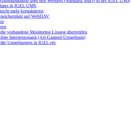
ie Kommunikation über den Webport (Standard: 8443) in der IGEL UMS
dates in IGEL UMS
icht mehr kontaktieren
Speicherplatz auf WebDAV
en
eren
 die vorhandene Monitoring Lösung überprüfen
r ohne Internetzugang (Air-Gapped-Umgebung)
eilte Umgebungen in IGEL ein