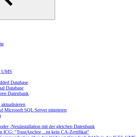
te
EL UMS
dded Database
nal Database
eren Datenbank
aktualisieren
 Microsoft SQL Server migrieren
n
er -Neuinstallation mit der gleichen Datenbank
 ICG: "TrustAnchor ...ist kein CA-Zertifikat"