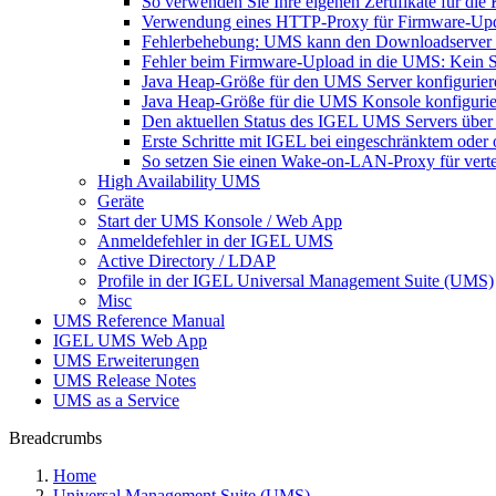
So verwenden Sie Ihre eigenen Zertifikate für d
Verwendung eines HTTP-Proxy für Firmware-Up
Fehlerbehebung: UMS kann den Downloadserver n
Fehler beim Firmware-Upload in die UMS: Kein 
Java Heap-Größe für den UMS Server konfigurier
Java Heap-Größe für die UMS Konsole konfiguri
Den aktuellen Status des IGEL UMS Servers über
Erste Schritte mit IGEL bei eingeschränktem ode
So setzen Sie einen Wake-on-LAN-Proxy für vert
High Availability UMS
Geräte
Start der UMS Konsole / Web App
Anmeldefehler in der IGEL UMS
Active Directory / LDAP
Profile in der IGEL Universal Management Suite (UMS)
Misc
UMS Reference Manual
IGEL UMS Web App
UMS Erweiterungen
UMS Release Notes
UMS as a Service
Breadcrumbs
Home
Universal Management Suite (UMS)