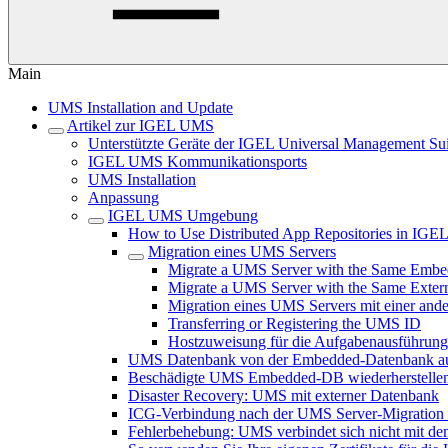
Main
UMS Installation and Update
Artikel zur IGEL UMS
Unterstützte Geräte der IGEL Universal Management Sui
IGEL UMS Kommunikationsports
UMS Installation
Anpassung
IGEL UMS Umgebung
How to Use Distributed App Repositories in IG
Migration eines UMS Servers
Migrate a UMS Server with the Same Embe
Migrate a UMS Server with the Same Exter
Migration eines UMS Servers mit einer and
Transferring or Registering the UMS ID
Hostzuweisung für die Aufgabenausführung 
UMS Datenbank von der Embedded-Datenbank auf
Beschädigte UMS Embedded-DB wiederherstelle
Disaster Recovery: UMS mit externer Datenbank
ICG-Verbindung nach der UMS Server-Migration od
Fehlerbehebung: UMS verbindet sich nicht mit dem