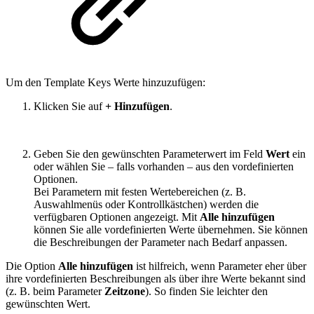
Um den Template Keys Werte hinzuzufügen:
Klicken Sie auf
+ Hinzufügen
.
Geben Sie den gewünschten Parameterwert im Feld
Wert
ein
oder wählen Sie – falls vorhanden – aus den vordefinierten
Optionen.
Bei Parametern mit festen Wertebereichen (z. B.
Auswahlmenüs oder Kontrollkästchen) werden die
verfügbaren Optionen angezeigt. Mit
Alle hinzufügen
können Sie alle vordefinierten Werte übernehmen. Sie können
die Beschreibungen der Parameter nach Bedarf anpassen.
Die Option
Alle hinzufügen
ist hilfreich, wenn Parameter eher über
ihre vordefinierten Beschreibungen als über ihre Werte bekannt sind
(z. B. beim Parameter
Zeitzone
). So finden Sie leichter den
gewünschten Wert.