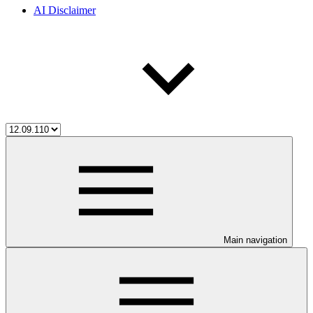
AI Disclaimer
Main navigation