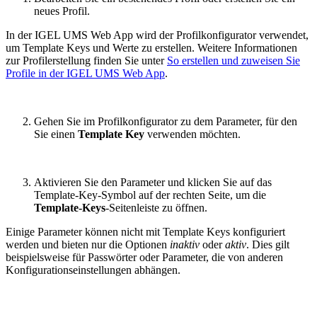
neues Profil.
In der IGEL UMS Web App wird der Profilkonfigurator verwendet,
um Template Keys und Werte zu erstellen. Weitere Informationen
zur Profilerstellung finden Sie unter
So erstellen und zuweisen Sie
Profile in der IGEL UMS Web App
.
Gehen Sie im Profilkonfigurator zu dem Parameter, für den
Sie einen
Template Key
verwenden möchten.
Aktivieren Sie den Parameter und klicken Sie auf das
Template-Key-Symbol auf der rechten Seite, um die
Template-Keys
-Seitenleiste zu öffnen.
Einige Parameter können nicht mit Template Keys konfiguriert
werden und bieten nur die Optionen
inaktiv
oder
aktiv
. Dies gilt
beispielsweise für Passwörter oder Parameter, die von anderen
Konfigurationseinstellungen abhängen.