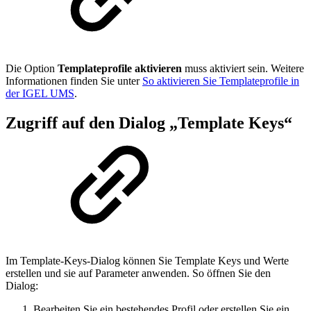
Die Option
Templateprofile aktivieren
muss aktiviert sein. Weitere
Informationen finden Sie unter
So aktivieren Sie Templateprofile in
der IGEL UMS
.
Zugriff auf den Dialog „Template Keys“
Im Template-Keys-Dialog können Sie Template Keys und Werte
erstellen und sie auf Parameter anwenden. So öffnen Sie den
Dialog:
Bearbeiten Sie ein bestehendes Profil oder erstellen Sie ein