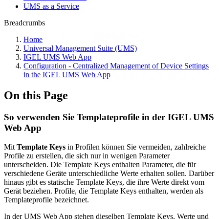
UMS as a Service
Breadcrumbs
Home
Universal Management Suite (UMS)
IGEL UMS Web App
Configuration - Centralized Management of Device Settings
in the IGEL UMS Web App
On this Page
So verwenden Sie Templateprofile in der IGEL UMS
Web App
Mit
Template Keys
in Profilen können Sie vermeiden, zahlreiche
Profile zu erstellen, die sich nur in wenigen Parameter
unterscheiden. Die Template Keys enthalten Parameter, die für
verschiedene Geräte unterschiedliche Werte erhalten sollen. Darüber
hinaus gibt es statische Template Keys, die ihre Werte direkt vom
Gerät beziehen. Profile, die Template Keys enthalten, werden als
Templateprofile bezeichnet.
In der UMS Web App stehen dieselben Template Keys, Werte und