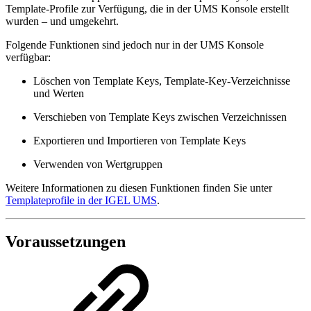
Template-Profile zur Verfügung, die in der UMS Konsole erstellt
wurden – und umgekehrt.
Folgende Funktionen sind jedoch nur in der UMS Konsole
verfügbar:
Löschen von Template Keys, Template-Key-Verzeichnisse
und Werten
Verschieben von Template Keys zwischen Verzeichnissen
Exportieren und Importieren von Template Keys
Verwenden von Wertgruppen
Weitere Informationen zu diesen Funktionen finden Sie unter
Templateprofile in der IGEL UMS
.
Voraussetzungen