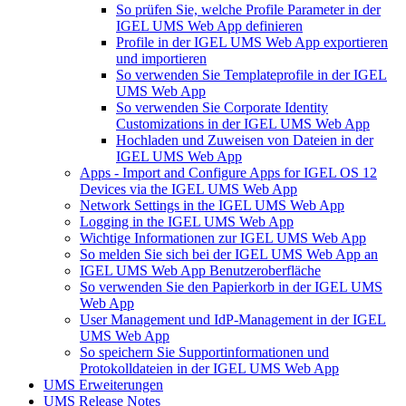
So prüfen Sie, welche Profile Parameter in der
IGEL UMS Web App definieren
Profile in der IGEL UMS Web App exportieren
und importieren
So verwenden Sie Templateprofile in der IGEL
UMS Web App
So verwenden Sie Corporate Identity
Customizations in der IGEL UMS Web App
Hochladen und Zuweisen von Dateien in der
IGEL UMS Web App
Apps - Import and Configure Apps for IGEL OS 12
Devices via the IGEL UMS Web App
Network Settings in the IGEL UMS Web App
Logging in the IGEL UMS Web App
Wichtige Informationen zur IGEL UMS Web App
So melden Sie sich bei der IGEL UMS Web App an
IGEL UMS Web App Benutzeroberfläche
So verwenden Sie den Papierkorb in der IGEL UMS
Web App
User Management und IdP-Management in der IGEL
UMS Web App
So speichern Sie Supportinformationen und
Protokolldateien in der IGEL UMS Web App
UMS Erweiterungen
UMS Release Notes