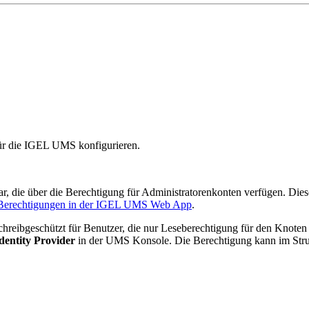
für die IGEL UMS konfigurieren.
tbar, die über die Berechtigung für Administratorenkonten verfügen. D
e Berechtigungen in der IGEL UMS Web App
.
schreibgeschützt für Benutzer, die nur Leseberechtigung für den Knote
dentity Provider
in der UMS Konsole. Die Berechtigung kann im Str