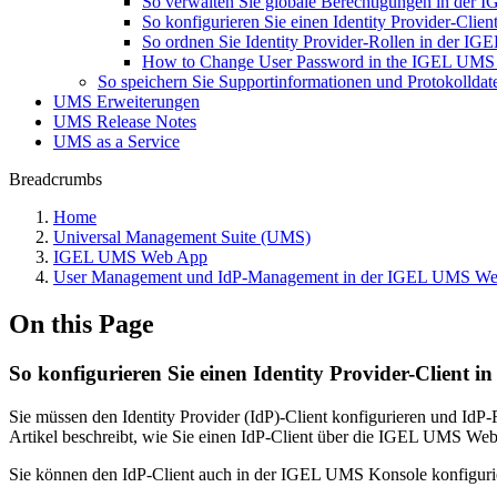
So verwalten Sie globale Berechtigungen in de
So konfigurieren Sie einen Identity Provider-Cl
So ordnen Sie Identity Provider-Rollen in der 
How to Change User Password in the IGEL UM
So speichern Sie Supportinformationen und Protokolld
UMS Erweiterungen
UMS Release Notes
UMS as a Service
Breadcrumbs
Home
Universal Management Suite (UMS)
IGEL UMS Web App
User Management und IdP-Management in der IGEL UMS W
On this Page
So konfigurieren Sie einen Identity Provider-Clien
Sie müssen den Identity Provider (IdP)-Client konfigurieren und I
Artikel beschreibt, wie Sie einen IdP-Client über die IGEL UMS Web
Sie können den IdP-Client auch in der IGEL UMS Konsole konfiguri