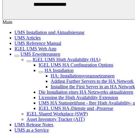
Main
UMS Installation und Aktualisierung
UMS Articles
UMS Reference Manual
IGEL UMS Web App
UMS Erweiterungen
IGEL UMS High Availability (HA)
IGEL UMS HA Configuration Options
HA Installation
HA: Installationsvoraussetzungen
Adding Further Servers to the HA Network
Installing the First Server in an HA Network
Die Installation eines HA Netzwerks aktualisieren
Licensing the High Availability Extension
UMS HA Statusprüfung - Ihre High Availability- 
IGEL UMS HA-Dienste und -Prozesse
IGEL Shared Workplace (SWP)
Asset Inventory Tracker (AIT)
UMS Release Notes
UMS as a Service