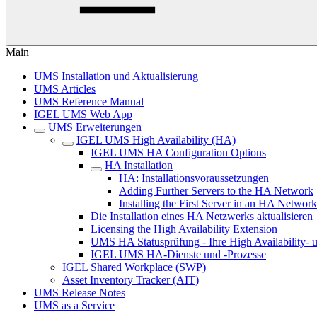
Main
UMS Installation und Aktualisierung
UMS Articles
UMS Reference Manual
IGEL UMS Web App
UMS Erweiterungen
IGEL UMS High Availability (HA)
IGEL UMS HA Configuration Options
HA Installation
HA: Installationsvoraussetzungen
Adding Further Servers to the HA Network
Installing the First Server in an HA Network
Die Installation eines HA Netzwerks aktualisieren
Licensing the High Availability Extension
UMS HA Statusprüfung - Ihre High Availability- 
IGEL UMS HA-Dienste und -Prozesse
IGEL Shared Workplace (SWP)
Asset Inventory Tracker (AIT)
UMS Release Notes
UMS as a Service