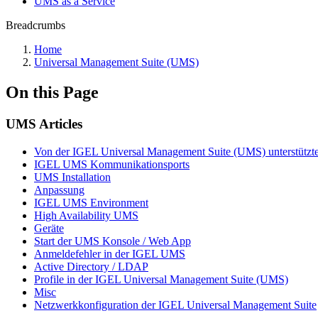
UMS as a Service
Breadcrumbs
Home
Universal Management Suite (UMS)
On this Page
UMS Articles
Von der IGEL Universal Management Suite (UMS) unterstützte
IGEL UMS Kommunikationsports
UMS Installation
Anpassung
IGEL UMS Environment
High Availability UMS
Geräte
Start der UMS Konsole / Web App
Anmeldefehler in der IGEL UMS
Active Directory / LDAP
Profile in der IGEL Universal Management Suite (UMS)
Misc
Netzwerkkonfiguration der IGEL Universal Management Suite