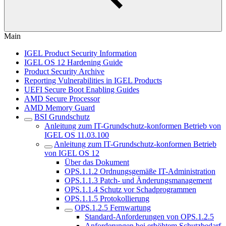
Main
IGEL Product Security Information
IGEL OS 12 Hardening Guide
Product Security Archive
Reporting Vulnerabilities in IGEL Products
UEFI Secure Boot Enabling Guides
AMD Secure Processor
AMD Memory Guard
BSI Grundschutz
Anleitung zum IT-Grundschutz-konformen Betrieb von
IGEL OS 11.03.100
Anleitung zum IT-Grundschutz-konformen Betrieb
von IGEL OS 12
Über das Dokument
OPS.1.1.2 Ordnungsgemäße IT-Administration
OPS.1.1.3 Patch- und Änderungsmanagement
OPS.1.1.4 Schutz vor Schadprogrammen
OPS.1.1.5 Protokollierung
OPS.1.2.5 Fernwartung
Standard-Anforderungen von OPS.1.2.5
Anforderungen bei erhöhtem Schutzbedarf