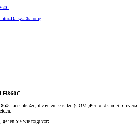
H860C
nitor-Daisy-Chaining
d H860C
C anschließen, die einen seriellen (COM-)Port und eine Stromverso
eiden.
gehen Sie wie folgt vor: