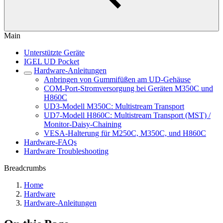
Main
Unterstützte Geräte
IGEL UD Pocket
Hardware-Anleitungen
Anbringen von Gummifüßen am UD-Gehäuse
COM-Port-Stromversorgung bei Geräten M350C und
H860C
UD3-Modell M350C: Multistream Transport
UD7-Modell H860C: Multistream Transport (MST) /
Monitor-Daisy-Chaining
VESA-Halterung für M250C, M350C, und H860C
Hardware-FAQs
Hardware Troubleshooting
Breadcrumbs
Home
Hardware
Hardware-Anleitungen