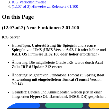
ICG Versionshinweise
(12.07-of-2) Hinweise zu Release 2.01.100
On this Page
(12.07-of-2) Neue Funktionen 2.01.100
ICG Server
Hinzufügen:
Unterstützung für Spiegeln
und
Secure
Spiegeln
von UMS (
UMS
Version
6.02.110 oder höher
und
IGEL OS
Firmware
11.02.100 oder höher
erforderlich).
Änderung: Die mitgelieferte Oracle JRE wurde durch
Azul
Zulu JRE 8 Update 212
ersetzt.
Änderung: Migriert von Standalone Tomcat zu
Spring Boot
Anwendung
mit eingebettetem Tomcat
(
Tomcat
Version
9.0.14
).
Geändert: Dateien und Anmeldedaten werden jetzt in einer
integrierten
HyperSQL-Datenbank
(HSQLDB) gespeichert.