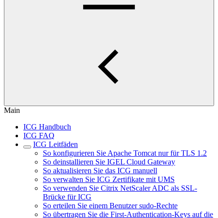
Main
ICG Handbuch
ICG FAQ
ICG Leitfäden
So konfigurieren Sie Apache Tomcat nur für TLS 1.2
So deinstallieren Sie IGEL Cloud Gateway
So aktualisieren Sie das ICG manuell
So verwalten Sie ICG Zertifikate mit UMS
So verwenden Sie Citrix NetScaler ADC als SSL-
Brücke für ICG
So erteilen Sie einem Benutzer sudo-Rechte
So übertragen Sie die First-Authentication-Keys auf die