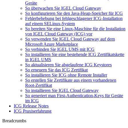
Geräte
So überwachen Sie IGEL Cloud Gateway
So konfigurieren Sie den Java-Heap-Speicher für ICG
Fehlerbehebung bei fehlgeschlagener ICG-Installation
auf einem SELinux-System
So bereiten Sie eine Linux-Maschine für die Installation
von IGEL Cloud Gateway (ICG) vor
So verwenden Sie IGEL Cloud Gateway auf dem
Microsoft Azure Marketplace
So verbinden Sie IGEL UMS mit ICG
So installieren Sie eine bestehende ICG Zertifikatskette
in IGEL UMS
So aktualisieren Sie abgelaufene ICG Keystores
So erneuern Sie das ICG Zertifikat
So installieren Sie ICG ohne Remote Installer
So erstellen Sie Zertifikate aus einem vorhandenen
Root-Zertifikat
So installieren Sie IGEL Cloud Gateway
So generiert man First-Authentication-Keys für Geräte
im ICG
ICG Release Notes
ICG Praxiserfahrung
Breadcrumbs