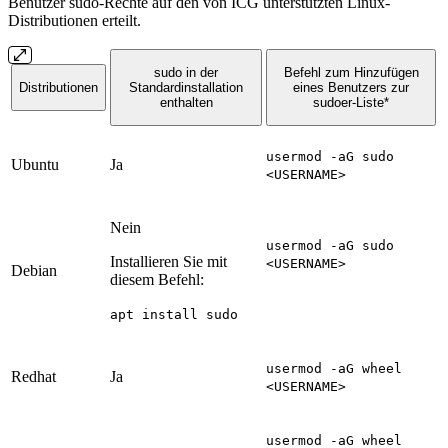
Benutzer sudo-Rechte auf den von ICG unterstützten Linux-
Distributionen erteilt.
sudo in der
Befehl zum Hinzufügen
Distributionen
Standardinstallation
eines Benutzers zur
enthalten
sudoer-Liste*
usermod -aG sudo
Ubuntu
Ja
<USERNAME>
Nein
usermod -aG sudo
Installieren Sie mit
<USERNAME>
Debian
diesem Befehl:
apt install sudo
usermod -aG wheel
Redhat
Ja
<USERNAME>
usermod -aG wheel