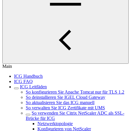
Main
ICG Handbuch
ICG FAQ
ICG Leitfäden
So konfigurieren Sie Apache Tomcat nur für TLS 1.2
So deinstallieren Sie IGEL Cloud Gateway
So aktualisieren Sie das ICG manuell
So verwalten Sie ICG Zertifikate mit UMS
So verwenden Sie Citrix NetScaler ADC als SSL-
Brücke für ICG
Netzwerktopologie
Konfigurieren von NetScaler