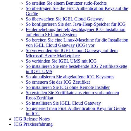
So erteilen Sie einem Benutzer sudo-Rechte
So übertragen Sie die First-Authentication-Keys auf die
Geräte
So überwachen Sie IGEL Cloud Gateway
So konfigurieren Sie den Java-Heap-Speicher für ICG
Fehlerbehebung bei fehlgeschlagener ICG-Installation
auf einem SELinux-System
So bereiten Sie eine Linux-Maschine für die Installation
von IGEL Cloud Gateway (ICG) vor
So verwenden Sie IGEL Cloud Gateway auf dem
Microsoft Azure Marketplace
So verbinden Sie IGEL UMS mit ICG
So installieren Sie eine bestehende ICG Zertifikatskette
in IGEL UMS
So aktualisieren Sie abgelaufene ICG Keystores
So erneuern Sie das ICG Zertifikat
So installieren Sie ICG ohne Remote Installer
So erstellen Sie Zertifikate aus einem vorhandenen
Root-Zertifikat
So installieren Sie IGEL Cloud Gateway
So generiert man First-Authentication-Keys für Geräte
im ICG
ICG Release Notes
ICG Praxiserfahrung