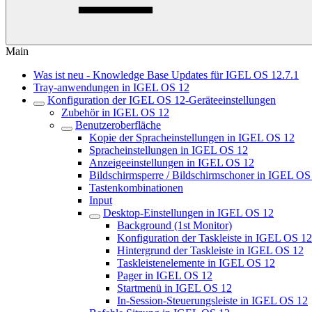
Main
Was ist neu - Knowledge Base Updates für IGEL OS 12.7.1
Tray-anwendungen in IGEL OS 12
Konfiguration der IGEL OS 12-Geräteeinstellungen
Zubehör in IGEL OS 12
Benutzeroberfläche
Kopie der Spracheinstellungen in IGEL OS 12
Spracheinstellungen in IGEL OS 12
Anzeigeeinstellungen in IGEL OS 12
Bildschirmsperre / Bildschirmschoner in IGEL OS
Tastenkombinationen
Input
Desktop-Einstellungen in IGEL OS 12
Background (1st Monitor)
Konfiguration der Taskleiste in IGEL OS 12
Hintergrund der Taskleiste in IGEL OS 12
Taskleistenelemente in IGEL OS 12
Pager in IGEL OS 12
Startmenü in IGEL OS 12
In-Session-Steuerungsleiste in IGEL OS 12