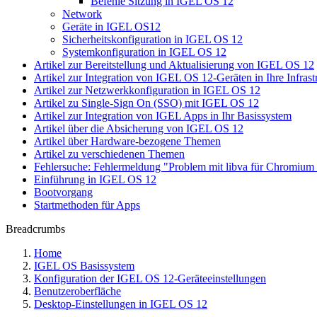
Befehle Sitzung in IGEL OS 12
Network
Geräte in IGEL OS12
Sicherheitskonfiguration in IGEL OS 12
Systemkonfiguration in IGEL OS 12
Artikel zur Bereitstellung und Aktualisierung von IGEL OS 12
Artikel zur Integration von IGEL OS 12-Geräten in Ihre Infrast
Artikel zur Netzwerkkonfiguration in IGEL OS 12
Artikel zu Single-Sign On (SSO) mit IGEL OS 12
Artikel zur Integration von IGEL Apps in Ihr Basissystem
Artikel über die Absicherung von IGEL OS 12
Artikel über Hardware-bezogene Themen
Artikel zu verschiedenen Themen
Fehlersuche: Fehlermeldung "Problem mit libva für Chromiu
Einführung in IGEL OS 12
Bootvorgang
Startmethoden für Apps
Breadcrumbs
Home
IGEL OS Basissystem
Konfiguration der IGEL OS 12-Geräteeinstellungen
Benutzeroberfläche
Desktop-Einstellungen in IGEL OS 12