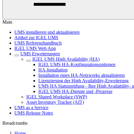
Main
UMS installieren und aktualisieren
Artikel zur IGEL UMS
UMS Referenzhandbuch
IGEL UMS Web App
UMS Erweiterungen
IGEL UMS High Availability (HA)
IGEL UMS HA-Konfigurationsoptionen
HA-Installation
Installation eines HA-Netzwerks aktualisieren
Lizenzierung der High Availability-Erweiterung
UMS HA Statusprüfung - Ihre High Availability- 
IGEL UMS HA-Dienste und -Prozesse
IGEL Shared Workplace (SWP)
Asset Inventory Tracker (AIT)
UMS as a Service
UMS Release Notes
Breadcrumbs
Home