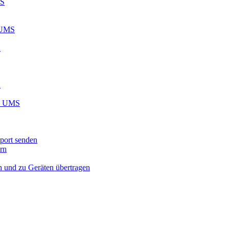
MS
 UMS
S
S
EL UMS
port senden
rn
n und zu Geräten übertragen