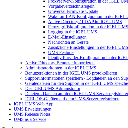
Proxyserver-Konfiguration in der IGEL U
Vorgabeverzeichnisregeln
Universal Firmware Update
Wake-on-LAN-Konfiguration in der IGEL
Active Directory / LDAP im IGEL UMS
Fernzugriffskonfiguration in der IGEL UM
Logging in the IGEL UMS
E-Mail-Einstellungen
Nachrichten an Geräte
Zusätzliche Einstellungen in der IGEL UM
UMS Features
Identity Provider-Konfiguration in der IG
Active Directory Benutzer importieren
Administratorkonten in der IGEL UMS
Benutzeraktionen in der IGEL UMS protokollieren
Supportinformationen speichern / Logdateien an den Sup
Gerätedateien für den Support in der IGEL UMS speiche
Der IGEL UMS Administrator
Dateien - Dateien auf dem IGEL UMS Server registriere
IGEL OS-Geräten auf dem UMS-Server registrieren
IGEL UMS Web App
UMS Erweiterungen
UMS Release Notes
UMS as a Service