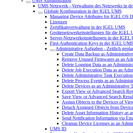
UMS Administration
UMS Netzwerk - Verwaltung des Netzwerks in 
Globale Konfiguration in der IGEL UMS
Managing Device Attributes for IGEL OS 
Lizenzen
Zertifikatsverwaltung in der IGEL UMS
Gerätenetzwerkeinstellungen für die IGEL
Server-Netzwerkeinstellungen in der IGE
First-Authentication Keys in der IGEL UM
Administrative Aufgaben - Zeitlich gepl
Create Data Backup as Administrati
Remove Unused Firmwares as an Adm
Delete Logging Data as an Administr
Delete Job Execution Data as an Adm
Delete Administrative Task Executio
Delete Process Events as an Adminis
Delete Devices as an Administrative
Export View or Advanced Search Resu
Save View or Advanced Search Result
Assign Objects to the Devices of Vi
Detach Assigned Objects from Device
Delete Asset Information History as
Send Notification Information via Em
Cleanup Device Licenses as an Admin
UMS ID