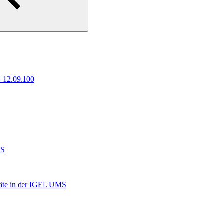
 12.09.100
MS
räte in der IGEL UMS