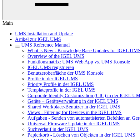
Main
UMS Installation and Update
Artikel zur IGEL UMS
UMS Reference Manual
What is New - Knowledge Base Updates for IGEL UMS
Overview of the IGEL UMS
Funktionsmatrix: UMS Web App vs. UMS Konsole
IGEL UMS registrieren
Benutzeroberfläche der UMS Konsole
Profile in der IGEL UMS
Priority Profile in der IGEL UMS
Templateprofile in der IGEL UMS
Corporate Identity Customization (CIC) in der IGEL U
Geräte – Geräteverwaltung in der IGEL UMS
Shared Workplace-Benutzer in der IGEL UMS
Views - Filtering for Devices in the IGEL UMS
Aufgaben - Senden von automatisierten Befehlen an Ge
Universal Firmware Update in der IGEL UMS
Suchverlauf in der IGEL UMS
Papierkorb - Löschen von Objekten in der IGEL UMS