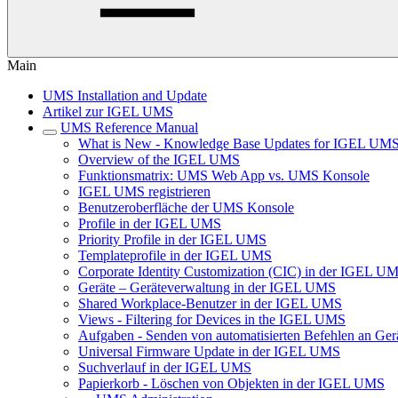
Main
UMS Installation and Update
Artikel zur IGEL UMS
UMS Reference Manual
What is New - Knowledge Base Updates for IGEL UMS
Overview of the IGEL UMS
Funktionsmatrix: UMS Web App vs. UMS Konsole
IGEL UMS registrieren
Benutzeroberfläche der UMS Konsole
Profile in der IGEL UMS
Priority Profile in der IGEL UMS
Templateprofile in der IGEL UMS
Corporate Identity Customization (CIC) in der IGEL U
Geräte – Geräteverwaltung in der IGEL UMS
Shared Workplace-Benutzer in der IGEL UMS
Views - Filtering for Devices in the IGEL UMS
Aufgaben - Senden von automatisierten Befehlen an Ge
Universal Firmware Update in der IGEL UMS
Suchverlauf in der IGEL UMS
Papierkorb - Löschen von Objekten in der IGEL UMS