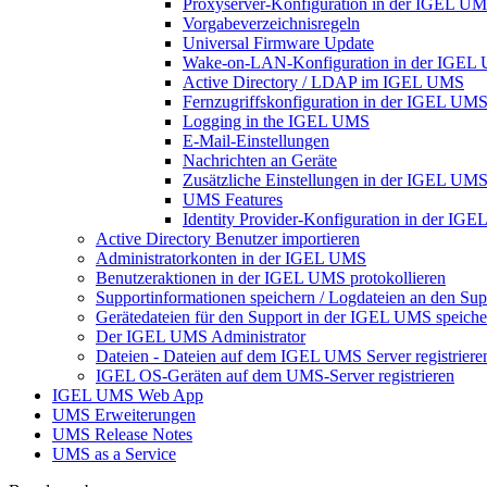
Proxyserver-Konfiguration in der IGEL U
Vorgabeverzeichnisregeln
Universal Firmware Update
Wake-on-LAN-Konfiguration in der IGEL
Active Directory / LDAP im IGEL UMS
Fernzugriffskonfiguration in der IGEL UM
Logging in the IGEL UMS
E-Mail-Einstellungen
Nachrichten an Geräte
Zusätzliche Einstellungen in der IGEL UM
UMS Features
Identity Provider-Konfiguration in der IG
Active Directory Benutzer importieren
Administratorkonten in der IGEL UMS
Benutzeraktionen in der IGEL UMS protokollieren
Supportinformationen speichern / Logdateien an den Sup
Gerätedateien für den Support in der IGEL UMS speiche
Der IGEL UMS Administrator
Dateien - Dateien auf dem IGEL UMS Server registriere
IGEL OS-Geräten auf dem UMS-Server registrieren
IGEL UMS Web App
UMS Erweiterungen
UMS Release Notes
UMS as a Service