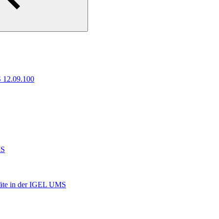
 12.09.100
MS
räte in der IGEL UMS