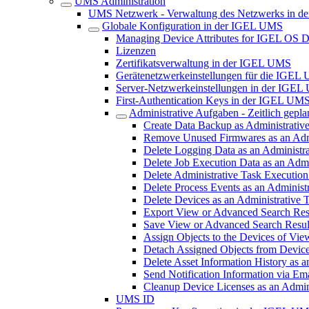
UMS Administration
UMS Netzwerk - Verwaltung des Netzwerks in 
Globale Konfiguration in der IGEL UMS
Managing Device Attributes for IGEL OS 
Lizenzen
Zertifikatsverwaltung in der IGEL UMS
Gerätenetzwerkeinstellungen für die IGEL
Server-Netzwerkeinstellungen in der IGE
First-Authentication Keys in der IGEL UM
Administrative Aufgaben - Zeitlich gepl
Create Data Backup as Administrati
Remove Unused Firmwares as an Adm
Delete Logging Data as an Administr
Delete Job Execution Data as an Adm
Delete Administrative Task Executio
Delete Process Events as an Adminis
Delete Devices as an Administrative
Export View or Advanced Search Resu
Save View or Advanced Search Result
Assign Objects to the Devices of Vi
Detach Assigned Objects from Device
Delete Asset Information History as
Send Notification Information via Em
Cleanup Device Licenses as an Admin
UMS ID