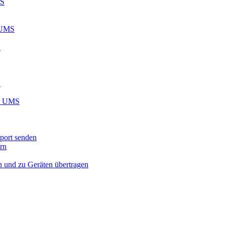
MS
 UMS
S
S
EL UMS
port senden
rn
n und zu Geräten übertragen