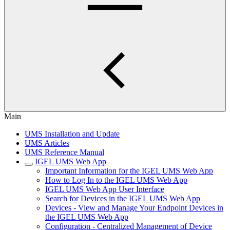
Main
UMS Installation and Update
UMS Articles
UMS Reference Manual
IGEL UMS Web App
Important Information for the IGEL UMS Web App
How to Log In to the IGEL UMS Web App
IGEL UMS Web App User Interface
Search for Devices in the IGEL UMS Web App
Devices - View and Manage Your Endpoint Devices in
the IGEL UMS Web App
Configuration - Centralized Management of Device