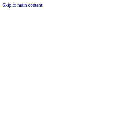
Skip to main content