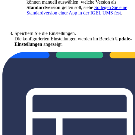
können manuell auswählen, welche Version als
Standardversion
gelten soll, siehe
So legen Sie eine
Standardversion einer App in der IGEL UMS fest
.
Speichern Sie die Einstellungen.
Die konfigurierten Einstellungen werden im Bereich
Update-
Einstellungen
angezeigt.