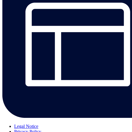
Legal Notice
Privacy Policy