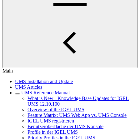
Main
UMS Installation and Update
UMS Articles
UMS Reference Manual
What is New - Knowledge Base Updates for IGEL
UMS 12.10.100
Overview of the IGEL UMS
Feature Matrix: UMS Web App vs. UMS Console
IGEL UMS registrieren
Benutzeroberfläche der UMS Konsole
Profile in der IGEL UMS
Priority Profiles in the IGEL UMS