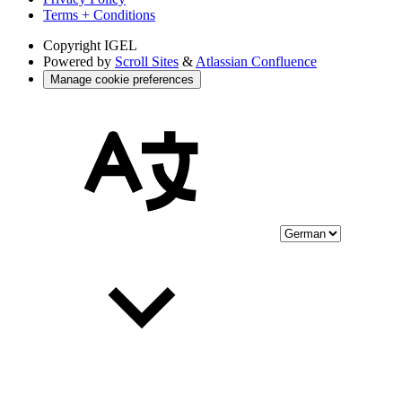
Terms + Conditions
Copyright
IGEL
Powered by
Scroll Sites
&
Atlassian Confluence
Manage cookie preferences