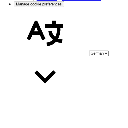
Manage cookie preferences