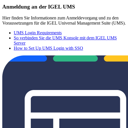
Anmeldung an der IGEL UMS
Hier finden Sie Informationen zum Anmeldevorgang und zu den
Voraussetzungen für die IGEL Universal Management Suite (UMS).
UMS Login Requirements
So verbinden Sie die UMS Konsole mit dem IGEL UMS
Server
How to Set Up UMS Login with SSO