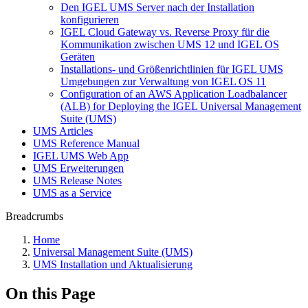
Den IGEL UMS Server nach der Installation
konfigurieren
IGEL Cloud Gateway vs. Reverse Proxy für die
Kommunikation zwischen UMS 12 und IGEL OS
Geräten
Installations- und Größenrichtlinien für IGEL UMS
Umgebungen zur Verwaltung von IGEL OS 11
Configuration of an AWS Application Loadbalancer
(ALB) for Deploying the IGEL Universal Management
Suite (UMS)
UMS Articles
UMS Reference Manual
IGEL UMS Web App
UMS Erweiterungen
UMS Release Notes
UMS as a Service
Breadcrumbs
Home
Universal Management Suite (UMS)
UMS Installation und Aktualisierung
On this Page