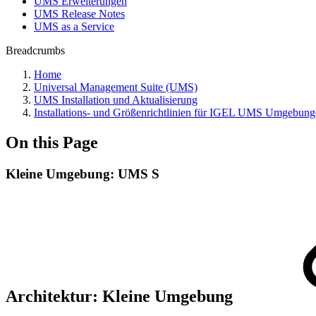
UMS Erweiterungen
UMS Release Notes
UMS as a Service
Breadcrumbs
Home
Universal Management Suite (UMS)
UMS Installation und Aktualisierung
Installations- und Größenrichtlinien für IGEL UMS Umgebun
On this Page
Kleine Umgebung: UMS S
Architektur: Kleine Umgebung