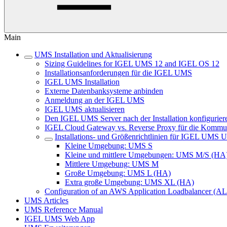
Main
UMS Installation und Aktualisierung
Sizing Guidelines for IGEL UMS 12 and IGEL OS 12
Installationsanforderungen für die IGEL UMS
IGEL UMS Installation
Externe Datenbanksysteme anbinden
Anmeldung an der IGEL UMS
IGEL UMS aktualisieren
Den IGEL UMS Server nach der Installation konfigurier
IGEL Cloud Gateway vs. Reverse Proxy für die Komm
Installations- und Größenrichtlinien für IGEL UM
Kleine Umgebung: UMS S
Kleine und mittlere Umgebungen: UMS M/S (HA
Mittlere Umgebung: UMS M
Große Umgebung: UMS L (HA)
Extra große Umgebung: UMS XL (HA)
Configuration of an AWS Application Loadbalancer (A
UMS Articles
UMS Reference Manual
IGEL UMS Web App