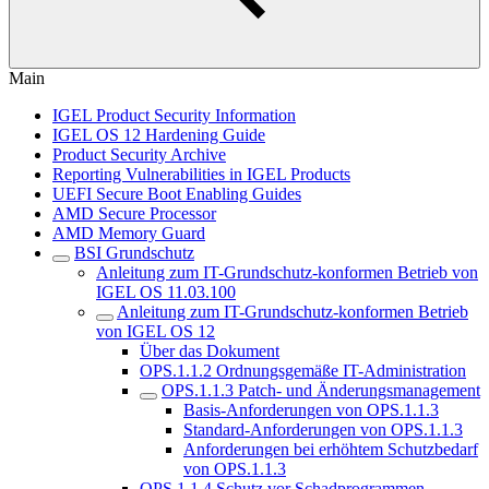
Main
IGEL Product Security Information
IGEL OS 12 Hardening Guide
Product Security Archive
Reporting Vulnerabilities in IGEL Products
UEFI Secure Boot Enabling Guides
AMD Secure Processor
AMD Memory Guard
BSI Grundschutz
Anleitung zum IT-Grundschutz-konformen Betrieb von
IGEL OS 11.03.100
Anleitung zum IT-Grundschutz-konformen Betrieb
von IGEL OS 12
Über das Dokument
OPS.1.1.2 Ordnungsgemäße IT-Administration
OPS.1.1.3 Patch- und Änderungsmanagement
Basis-Anforderungen von OPS.1.1.3
Standard-Anforderungen von OPS.1.1.3
Anforderungen bei erhöhtem Schutzbedarf
von OPS.1.1.3
OPS.1.1.4 Schutz vor Schadprogrammen