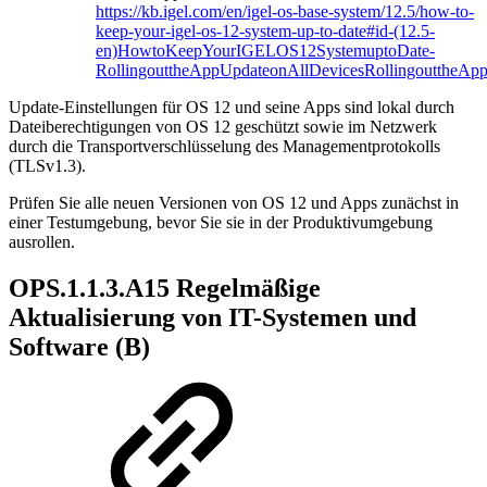
https://kb.igel.com/en/igel-os-base-system/12.5/how-to-
keep-your-igel-os-12-system-up-to-date#id-(12.5-
en)HowtoKeepYourIGELOS12SystemuptoDate-
RollingouttheAppUpdateonAllDevicesRollingouttheAp
Update-Einstellungen für OS 12 und seine Apps sind lokal durch
Dateiberechtigungen von OS 12 geschützt sowie im Netzwerk
durch die Transportverschlüsselung des Managementprotokolls
(TLSv1.3).
Prüfen Sie alle neuen Versionen von OS 12 und Apps zunächst in
einer Testumgebung, bevor Sie sie in der Produktivumgebung
ausrollen.
OPS.1.1.3.A15 Regelmäßige
Aktualisierung von IT-Systemen und
Software (B)