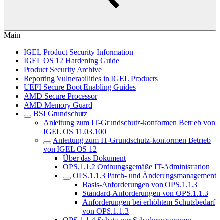
Main
IGEL Product Security Information
IGEL OS 12 Hardening Guide
Product Security Archive
Reporting Vulnerabilities in IGEL Products
UEFI Secure Boot Enabling Guides
AMD Secure Processor
AMD Memory Guard
BSI Grundschutz
Anleitung zum IT-Grundschutz-konformen Betrieb von
IGEL OS 11.03.100
Anleitung zum IT-Grundschutz-konformen Betrieb
von IGEL OS 12
Über das Dokument
OPS.1.1.2 Ordnungsgemäße IT-Administration
OPS.1.1.3 Patch- und Änderungsmanagement
Basis-Anforderungen von OPS.1.1.3
Standard-Anforderungen von OPS.1.1.3
Anforderungen bei erhöhtem Schutzbedarf
von OPS.1.1.3
OPS.1.1.4 Schutz vor Schadprogrammen