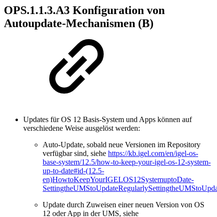
OPS.1.1.3.A3 Konfiguration von
Autoupdate-Mechanismen (B)
Updates für OS 12 Basis-System und Apps können auf
verschiedene Weise ausgelöst werden:
Auto-Update, sobald neue Versionen im Repository
verfügbar sind, siehe
https://kb.igel.com/en/igel-os-
base-system/12.5/how-to-keep-your-igel-os-12-system-
up-to-date#id-(12.5-
en)HowtoKeepYourIGELOS12SystemuptoDate-
SettingtheUMStoUpdateRegularlySettingtheUMStoUpda
Update durch Zuweisen einer neuen Version von OS
12 oder App in der UMS, siehe