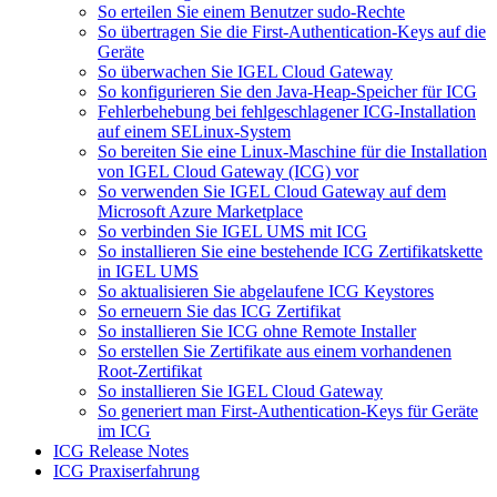
So erteilen Sie einem Benutzer sudo-Rechte
So übertragen Sie die First-Authentication-Keys auf die
Geräte
So überwachen Sie IGEL Cloud Gateway
So konfigurieren Sie den Java-Heap-Speicher für ICG
Fehlerbehebung bei fehlgeschlagener ICG-Installation
auf einem SELinux-System
So bereiten Sie eine Linux-Maschine für die Installation
von IGEL Cloud Gateway (ICG) vor
So verwenden Sie IGEL Cloud Gateway auf dem
Microsoft Azure Marketplace
So verbinden Sie IGEL UMS mit ICG
So installieren Sie eine bestehende ICG Zertifikatskette
in IGEL UMS
So aktualisieren Sie abgelaufene ICG Keystores
So erneuern Sie das ICG Zertifikat
So installieren Sie ICG ohne Remote Installer
So erstellen Sie Zertifikate aus einem vorhandenen
Root-Zertifikat
So installieren Sie IGEL Cloud Gateway
So generiert man First-Authentication-Keys für Geräte
im ICG
ICG Release Notes
ICG Praxiserfahrung