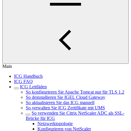
Main
ICG Handbuch
ICG FAQ
ICG Leitfäden
So konfigurieren Sie Apache Tomcat nur für TLS 1.2
So deinstallieren Sie IGEL Cloud Gateway
So aktualisieren Sie das ICG manuell
So verwalten Sie ICG Zertifikate mit UMS
So verwenden Sie Citrix NetScaler ADC als SSL-
Brücke für ICG
Netzwerktopologie
Konfigurieren von NetScaler