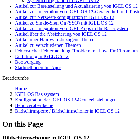
Systemkonfiguration in IGEL OS 12
Artikel zur Bereitstellung und Aktualisierung von IGEL OS 12
Artikel zur Integration von IGEL OS 12-Geräten in Ihre Infrast
Artikel zur Netzwerkkonfiguration in IGEL OS 12
Artikel zu Single-Sign On (SSO) mit IGEL OS 12
Artikel zur Integration von IGEL Apps in Ihr Basissystem
Artikel über die Absicherung von IGEL OS 12
Artikel über Hardware-bezogene Themen
Artikel zu verschiedenen Themen
Fehlersuche: Fehlermeldung "Problem mit libva für Chromiu
Einführung in IGEL OS 12
Bootvorgang
Startmethoden für Apps
Breadcrumbs
Home
IGEL OS Basissystem
Konfiguration der IGEL OS 12-Geräteeinstellungen
Benutzeroberfläche
Bildschirmsperre / Bildschirmschoner in IGEL OS 12
On this Page
Bildschirmschoner in IGEL OS 12